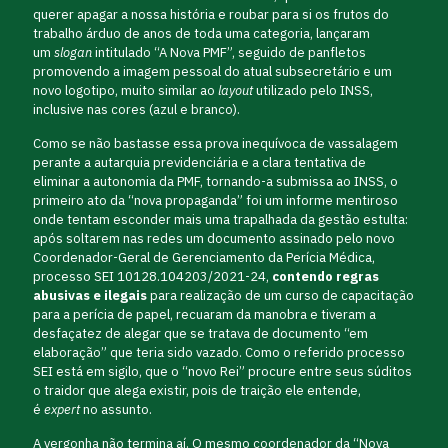
querer apagar a nossa história e roubar para si os frutos do
trabalho árduo de anos de toda uma categoria, lançaram
um
slogan
intitulado “A Nova PMF”, seguido de panfletos
promovendo a imagem pessoal do atual subsecretário e um
novo logotipo, muito similar ao
layout
utilizado pelo INSS,
inclusive nas cores (azul e branco).
Como se não bastasse essa prova inequívoca de vassalagem
perante a autarquia previdenciária e a clara tentativa de
eliminar a autonomia da PMF, tornando-a submissa ao INSS, o
primeiro ato da “nova propaganda” foi um informe mentiroso
onde tentam esconder mais uma trapalhada da gestão estulta:
após soltarem nas redes um documento assinado pelo novo
Coordenador-Geral de Gerenciamento da Perícia Médica,
processo SEI 10128.104203/2021-24,
contendo regras
abusivas e ilegais
para realização de um curso de capacitação
para a perícia de papel, recuaram da manobra e tiveram a
desfaçatez de alegar que se tratava de documento “em
elaboração” que teria sido vazado. Como o referido processo
SEI está em sigilo, que o “novo Rei” procure entre seus súditos
o traidor que alega existir, pois de traição ele entende,
é
expert
no assunto.
A vergonha não termina aí. O mesmo coordenador da “Nova