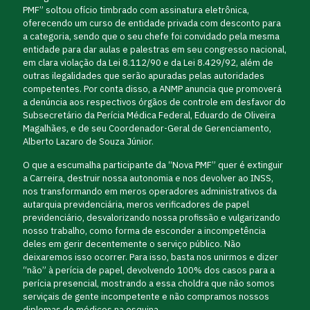
PMF” soltou ofício timbrado com assinatura eletrônica,
oferecendo um curso de entidade privada com desconto para
a categoria, sendo que o seu chefe foi convidado pela mesma
entidade para dar aulas e palestras em seu congresso nacional,
em clara violação da Lei 8.112/90 e da Lei 8.429/92, além de
outras ilegalidades que serão apuradas pelas autoridades
competentes. Por conta disso, a ANMP anuncia que promoverá
a denúncia aos respectivos órgãos de controle em desfavor do
Subsecretário da Perícia Médica Federal, Eduardo de Oliveira
Magalhães, e de seu Coordenador-Geral de Gerenciamento,
Alberto Lazaro de Souza Júnior.
O que a escumalha participante da “Nova PMF” quer é extinguir
a Carreira, destruir nossa autonomia e nos devolver ao INSS,
nos transformando em meros operadores administrativos da
autarquia previdenciária, meros verificadores de papel
previdenciário, desvalorizando nossa profissão e vulgarizando
nosso trabalho, como forma de esconder a incompetência
deles em gerir decentemente o serviço público. Não
deixaremos isso ocorrer. Para isso, basta nos unirmos e dizer
“não” à perícia de papel, devolvendo 100% dos casos para a
perícia presencial, mostrando a essa choldra que não somos
serviçais de gente incompetente e não compramos nossos
diplomas de médicos na esquina.