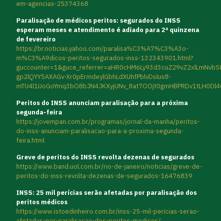
em-agencias-25374368
Paralisação de médicos peritos: segurados do INSS
esperam meses e atendimento é adiado para 2ª quinzena
de fevereiro
https://br.noticias.yahoo.com/paralisa%C3%A7%C3%A3o-
m%C3%A9dicos-peritos-segurados-inss-132343901.html?
guccounter=1&guce_referrer=aHR0cHM6Ly93d3cuZ29vZ2xlLmNvb
gp2lQYY5AXAGv-Xr0pErmdeylGbhLdXUhfPblvDslus8-
mTU4l1UoGoYmq3bO8bJN4JKXyjUNv_8at7OOjt0gmHBPRDv1tLH0Dl4
Peritos do INSS anunciam paralisação para a próxima
segunda-feira
https://jovempan.com.br/programas/jornal-da-manha/peritos-
do-inss-anunciam-paralisacao-para-a-proxima-segunda-
feira.html
Greve de peritos do INSS revolta dezenas de segurados
https://www.band.uol.com.br/rio-de-janeiro/noticias/greve-de-
peritos-do-inss-revolta-dezenas-de-segurados-16476839
INSS: 25 mil perícias serão afetadas por paralisação dos
peritos médicos
https://www.istoedinheiro.com.br/inss-25-mil-pericias-serao-
afetadas-por-paralisacao-dos-peritos-medicos/