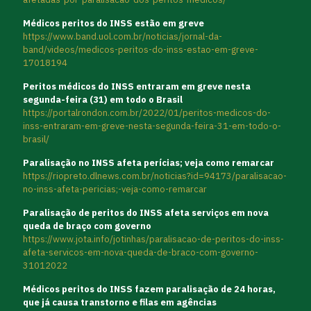
Médicos peritos do INSS estão em greve
https://www.band.uol.com.br/noticias/jornal-da-
band/videos/medicos-peritos-do-inss-estao-em-greve-
17018194
Peritos médicos do INSS entraram em greve nesta
segunda-feira (31) em todo o Brasil
https://portalrondon.com.br/2022/01/peritos-medicos-do-
inss-entraram-em-greve-nesta-segunda-feira-31-em-todo-o-
brasil/
Paralisação no INSS afeta perícias; veja como remarcar
https://riopreto.dlnews.com.br/noticias?id=94173/paralisacao-
no-inss-afeta-pericias;-veja-como-remarcar
Paralisação de peritos do INSS afeta serviços em nova
queda de braço com governo
https://www.jota.info/jotinhas/paralisacao-de-peritos-do-inss-
afeta-servicos-em-nova-queda-de-braco-com-governo-
31012022
Médicos peritos do INSS fazem paralisação de 24 horas,
que já causa transtorno e filas em agências