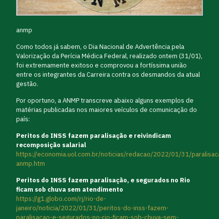
anmp
Como todos já sabem, o Dia Nacional de Advertência pela
Valorização da Perícia Médica Federal, realizado ontem (31/01),
foi extremamente exitoso e comprovou a fortíssima união
entre os integrantes da Carreira contra os desmandos da atual
gestão.
Por oportuno, a ANMP transcreve abaixo alguns exemplos de
matérias publicadas nos maiores veículos de comunicação do
país:
Peritos do INSS fazem paralisação e reivindicam
recomposição salarial
https://economia.uol.com.br/noticias/redacao/2022/01/31/paralisac
anmp.htm
Peritos do INSS fazem paralisação, e segurados no Rio
ficam sob chuva sem atendimento
https://g1.globo.com/rj/rio-de-
janeiro/noticia/2022/01/31/peritos-do-inss-fazem-
paralisacao-e-segurados-no-rio-ficam-sob-chuva-sem-