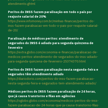
atendimento.ghtml
Peritos do INSS fazem paralisação em todo o país por
reajuste salarial de 20%
https://www.infomoney.com.br/minhas-financas/peritos-do-
inss-fazem-paralisacao-em-todo-o-pais-por-reajuste-salarial-
de-20/
Paralisação de médicos peritos: atendimento de
segurados do INSS é adiado para segunda quinzena de
fevereiro
https://extra.globo.com/economia-e-financas/paralisacao-de-
medicos-peritos-atendimento-de-segurados-do-inss-adiado-
para-segunda-quinzena-de-fevereiro-25374370.html
Peritos do INSS fazem paralisação nesta segunda-feira e
segurados têm atendimento adiado
https://diariodorio.com/peritos-do-inss-fazem-paralisacao-
nesta-segunda-feira-e-segurados-tem-atendimento-adiado/
Médicos peritos do INSS fazem paralisação de 24 horas,
que já causa transtorno e filas em agências
https://oglobo.globo.com/economia/medicos-peritos-do-inss-
fazem-paralisacao-de-24-horas-que-ja-causa-transtorno-filas-