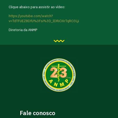
Clique abaixo para assistir ao vídeo:
https://youtube.com/watch?
v=TdTFUEZ8DfU%3Fsi%3D_IDRiOXrTqRO3Lji
Diretoria da ANMP
Fale conosco