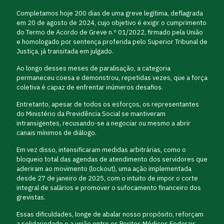
Completamos hoje 200 dias de uma greve legítima, deflagrada
em 20 de agosto de 2024, cujo objetivo é exigir o cumprimento
do Termo de Acordo de Greve n.º 01/2022, firmado pela União
e homologado por sentença proferida pelo Superior Tribunal de
Justiça, já transitada em julgado.
Ao longo desses meses de paralisação, a categoria
permaneceu coesa e demonstrou, repetidas vezes, que a força
coletiva é capaz de enfrentar inúmeros desafios.
Entretanto, apesar de todos os esforços, os representantes
do Ministério da Previdência Social se mantiveram
intransigentes, recusando-se a negociar ou mesmo a abrir
canais mínimos de diálogo.
Em vez disso, intensificaram medidas arbitrárias, como o
bloqueio total das agendas de atendimento dos servidores que
aderiram ao movimento (lockout), uma ação implementada
desde 27 de janeiro de 2025, com o intuito de impor o corte
integral de salários e promover o sufocamento financeiro dos
grevistas.
Essas dificuldades, longe de abalar nosso propósito, reforçam
a solidariedade e a união entre os Peritos Médicos Federais,